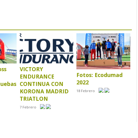
oss
VICTORY
Fotos: Ecodumad
ENDURANCE
2022
ruebas
CONTINUA CON
KORONA MADRID
18 Febrero
TRIATLON
7 Febrero