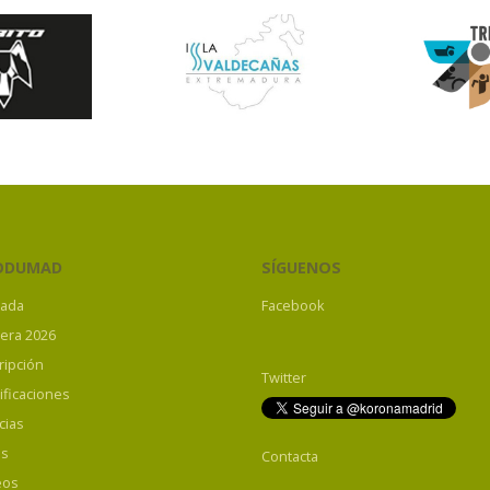
ODUMAD
SÍGUENOS
tada
Facebook
rera 2026
ripción
Twitter
ificaciones
cias
os
Contacta
eos