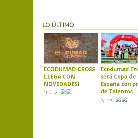
LO ÚLTIMO
ECODUMAD CROSS
Ecodumad Cr
LLEGA CON
será Copa de
NOVEDADES!
España con p
de Talentos
18 Junio
9 Junio