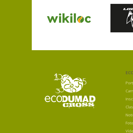
EC
Por
Car
Insc
Clas
Noti
Fot
Víd