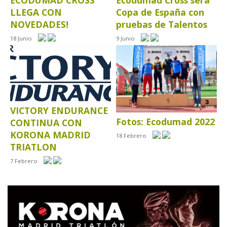
ECODUMAD CROSS
Ecodumad Cross será
LLEGA CON
Copa de España con
NOVEDADES!
pruebas de Talentos
18 Junio
9 Junio
VICTORY ENDURANCE
Fotos: Ecodumad 2022
CONTINUA CON
KORONA MADRID
18 Febrero
TRIATLON
7 Febrero