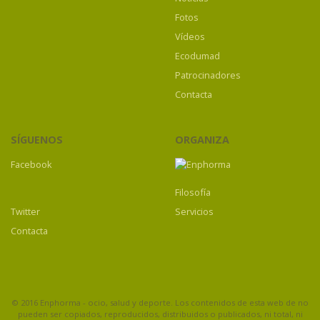
Fotos
Vídeos
Ecodumad
Patrocinadores
Contacta
SÍGUENOS
ORGANIZA
Facebook
Filosofía
Twitter
Servicios
Contacta
© 2016 Enphorma - ocio, salud y deporte. Los contenidos de esta web de no
pueden ser copiados, reproducidos, distribuidos o publicados, ni total, ni