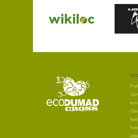
EC
Por
Car
Insc
Clas
Noti
Fot
Víd